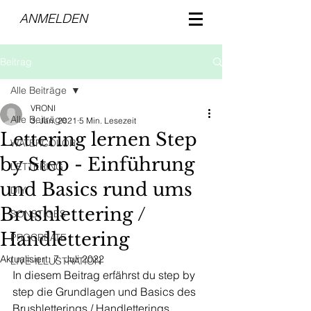
ANMELDEN
Beitrag
Alle Beiträge
VRONI
Alle Beiträge
3. Jan. 2021
5 Min. Lesezeit
Lettering lernen Step
WATERCOLOR
by Step - Einführung
LETTERING
und Basics rund ums
DIY
Brushlettering /
SONSTIGES
Handlettering
PROCREATE
Aktualisiert:
7. Juli 2022
LIVE-ILLUSTRATION
In diesem Beitrag erfährst du step by 
step die Grundlagen und Basics des 
Brushletterings / Handletterings. 