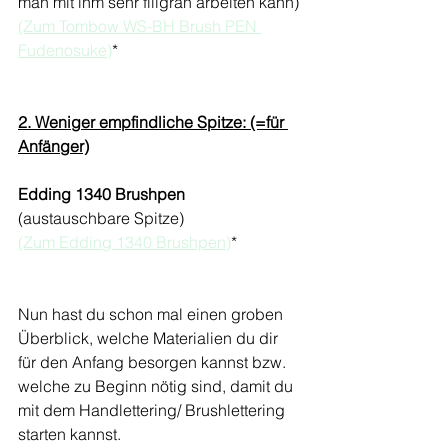
man mit ihm sehr filigran arbeiten kann)
(Zum Tombow WS-BH Brush PEN 
Fudenosuke)
*
2. Weniger empfindliche Spitze: (=für 
Anfänger)
Edding 1340 Brushpen
(austauschbare Spitze)  
(Zum Edding 1340 Brushpen)
*
Nun hast du schon mal einen groben 
Überblick, welche Materialien du dir 
für den Anfang besorgen kannst bzw. 
welche zu Beginn nötig sind, damit du 
mit dem Handlettering/ Brushlettering 
starten kannst.